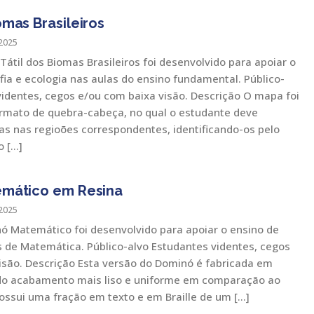
mas Brasileiros
2025
átil dos Biomas Brasileiros foi desenvolvido para apoiar o
fia e ecologia nas aulas do ensino fundamental. Público-
videntes, cegos e/ou com baixa visão. Descrição O mapa foi
rmato de quebra-cabeça, no qual o estudante deve
as nas regioões correspondentes, identificando-os pelo
o […]
mático em Resina
2025
ó Matemático foi desenvolvido para apoiar o ensino de
s de Matemática. Público-alvo Estudantes videntes, cegos
isão. Descrição Esta versão do Dominó é fabricada em
ndo acabamento mais liso e uniforme em comparação ao
ossui uma fração em texto e em Braille de um […]