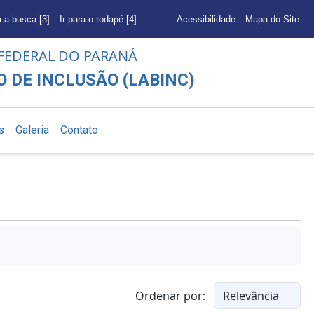
a a busca [3]
Ir para o rodapé [4]
Acessibilidade
Mapa do Site
FEDERAL DO PARANÁ
 DE INCLUSÃO (LABINC)
s
Galeria
Contato
Ordenar por: