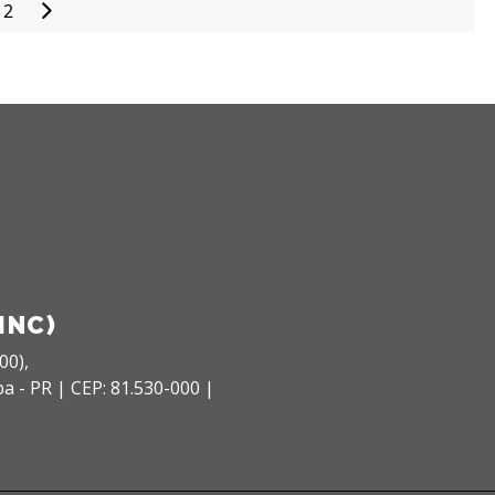
2
Paginação
de
posts
INC)
00),
ba - PR |
CEP: 81.530-000 |