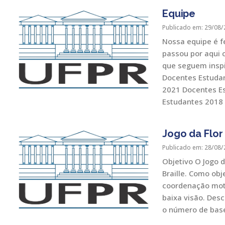
Equipe
Publicado em: 29/08/
Nossa equipe é f
passou por aqui 
que seguem insp
Docentes Estuda
2021 Docentes E
Estudantes 2018
Jogo da Flor
Publicado em: 28/08/
Objetivo O Jogo d
Braille. Como obj
coordenação moto
baixa visão. Desc
o número de base