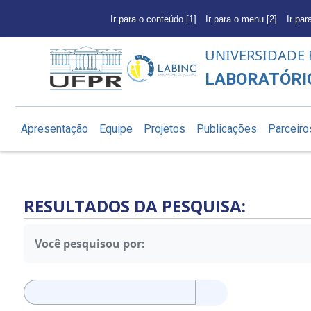
Ir para o conteúdo [1]
Ir para o menu [2]
Ir par
UNIVERSIDADE 
LABORATÓRIO
Apresentação
Equipe
Projetos
Publicações
Parceiro
RESULTADOS DA PESQUISA:
Você pesquisou por:
Pesquisar
por: