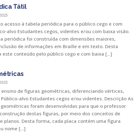
ica Tátil
2025
r o acesso à tabela periódica para o público cego e com
ico-alvo Estudantes cegos, videntes e/ou com baixa visão.
la periódica foi construída com dimensões maiores,
inclusão de informações em Braille e em texto. Desta
a este conteúdo pelo público cego e com baixa […]
métricas
2025
 ensino de figuras geométricas, diferenciando vértices,
 Público-alvo Estudantes cegos e/ou videntes. Descrição As
s geométricas foram desenvolvidas para que o professor
 construção destas figuras, por meio dos conceitos de
s e planos. Desta forma, cada placa contém uma figura
eu nome […]