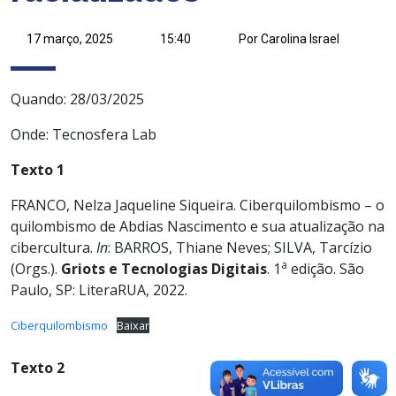
17 março, 2025
15:40
Por Carolina Israel
Quando: 28/03/2025
Onde: Tecnosfera Lab
Texto
1
FRANCO, Nelza Jaqueline Siqueira. Ciberquilombismo – o
quilombismo de Abdias Nascimento e sua atualização na
cibercultura.
In
: BARROS, Thiane Neves; SILVA, Tarcízio
a
(Orgs.).
Griots e Tecnologias Digitais
. 1
edição. São
Paulo, SP: LiteraRUA, 2022.
Ciberquilombismo
Baixar
Texto 2