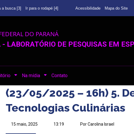
a a busca [3]
Ir para o rodapé [4]
Acessibilidade
Mapa do Site
FEDERAL DO PARANÁ
- LABORATÓRIO DE PESQUISAS EM ESP
tório
Na mídia
Contato
(23/05/2025 – 16h) 5. D
Tecnologias Culinárias
15 maio, 2025
13:19
Por Carolina Israel