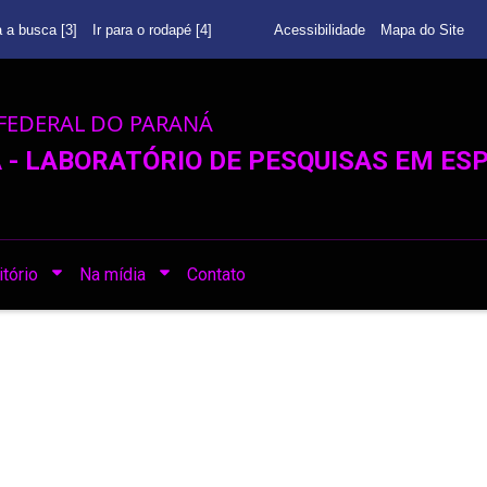
a a busca [3]
Ir para o rodapé [4]
Acessibilidade
Mapa do Site
FEDERAL DO PARANÁ
- LABORATÓRIO DE PESQUISAS EM ESP
tório
Na mídia
Contato