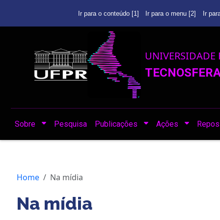
Ir para o conteúdo [1]
Ir para o menu [2]
Ir par
UNIVERSIDADE 
TECNOSFERA 
Sobre
Pesquisa
Publicações
Ações
Reposi
Home
Na mídia
Na mídia