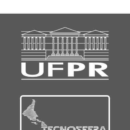
5.
Debate
sobre
o
tema:
Tecnologias
Culinárias