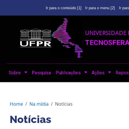
Ir para o conteúdo [1]
Ir para o menu [2]
Ir par
UNIVERSIDADE 
TECNOSFERA 
Sobre
Pesquisa
Publicações
Ações
Reposi
Home
Na mídia
Notícias
Notícias