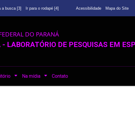
a a busca [3]
Ir para o rodapé [4]
Acessibilidade
Mapa do Site
FEDERAL DO PARANÁ
- LABORATÓRIO DE PESQUISAS EM ESP
tório
Na mídia
Contato