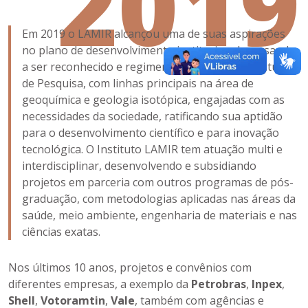
2019
Em 2019 o LAMIR alcançou uma de suas aspirações
no plano de desenvolvimento institucional, passando
a ser reconhecido e regimentado como um Instituto
de Pesquisa, com linhas principais na área de
geoquímica e geologia isotópica, engajadas com as
necessidades da sociedade, ratificando sua aptidão
para o desenvolvimento científico e para inovação
tecnológica. O Instituto LAMIR tem atuação multi e
interdisciplinar, desenvolvendo e subsidiando
projetos em parceria com outros programas de pós-
graduação, com metodologias aplicadas nas áreas da
saúde, meio ambiente, engenharia de materiais e nas
ciências exatas.
Nos últimos 10 anos, projetos e convênios com
diferentes empresas, a exemplo da
Petrobras
,
Inpex
,
Shell
,
Votoramtin
,
Vale
, também com agências e