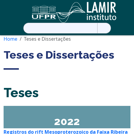
Pesquisar
por:
Home
Teses e Dissertações
Teses e Dissertações
Teses
2022
Registros do rift Mesoproterozoico da Faixa Ribeira