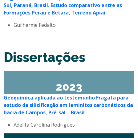
Sul, Paraná, Brasil. Estudo comparativo entre as
Formações Perau e Betara, Terreno Apiaí
Guilherme Fedalto
Dissertações
2023
Geoquímica aplicada ao testemunho Fragata para
estudo da silicificação em laminitos carbonáticos da
bacia de Campos, Pré-sal – Brasil
Adelita Carolina Rodrigues